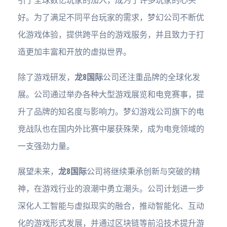
引了全球数亿玩家的加入，成为了许多玩家的心头
好。为了满足不同平台玩家的需求，梦幻公司不断优
化游戏体验，提供跨平台的游戏服务，并且致力于打
造更加丰富和开放的虚拟世界。
除了游戏研发，
龙8国际
公司还注重品牌的全球化发
展。公司通过举办各种大型游戏展览和电竞赛事，提
升了品牌的知名度与影响力。梦幻游戏公司旗下的电
竞战队也在国内外比赛中屡获殊荣，成为电竞领域的
一支强劲力量。
展望未来，
龙8国际
公司将继续秉承创新与突破的精
神，在游戏行业的浪潮中勇立潮头。公司计划进一步
深化人工智能与虚拟现实的融合，推动智能化、互动
化的游戏形式发展，并通过区块链等前沿技术提升游