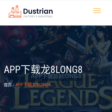
APP下载龙8LONG8
/ APP下载龙8LONG8
首页