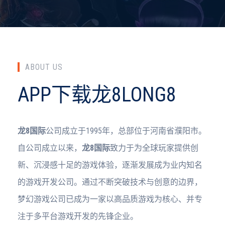
ABOUT US
APP下载龙8LONG8
龙8国际
公司成立于1995年，总部位于河南省濮阳市。
自公司成立以来，
龙8国际
致力于为全球玩家提供创
新、沉浸感十足的游戏体验，逐渐发展成为业内知名
的游戏开发公司。通过不断突破技术与创意的边界，
梦幻游戏公司已成为一家以高品质游戏为核心、并专
注于多平台游戏开发的先锋企业。