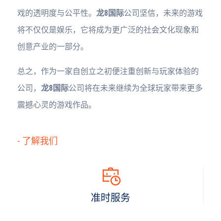
戏的透明度与公平性。
龙8国际
公司坚信，未来的游戏
将不仅仅是娱乐，它将成为更广泛的社会文化现象和
创意产业的一部分。
总之，作为一家自创立之初便注重创新与玩家体验的
公司，
龙8国际
公司将在未来继续为全球玩家带来更多
震撼心灵的游戏作品。
- 了解我们
准时服务