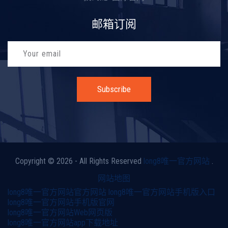
邮箱订阅
Subscribe
Copyright © 2026 - All Rights Reserved
long8唯一官方网站
.
网站地图
long8唯一官方网站官方网站
long8唯一官方网站手机版入口
long8唯一官方网站手机版官网
long8唯一官方网站Web网页版
long8唯一官方网站app下载地址