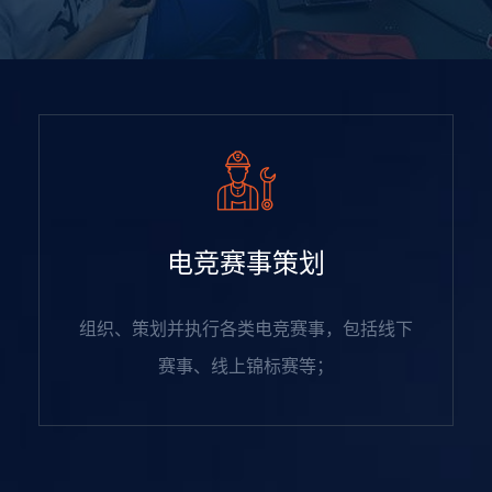
电竞赛事策划
组织、策划并执行各类电竞赛事，包括线下
赛事、线上锦标赛等；