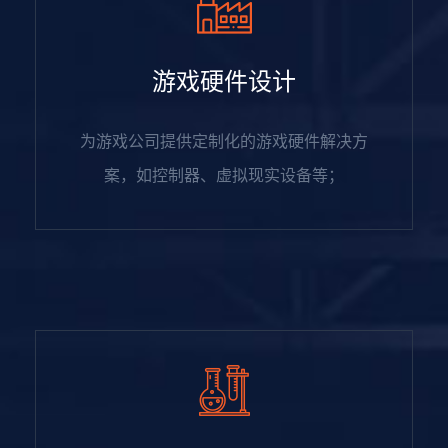
游戏硬件设计
为游戏公司提供定制化的游戏硬件解决方
案，如控制器、虚拟现实设备等；