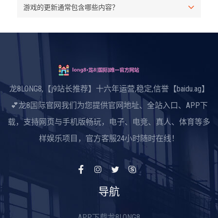
游戏的更新通常包含哪些内容？
龙8LONG8,【j9站长推荐】十六年运营,稳定,信誉【baidu.ag】
💕龙8国际官网我们为您提供官网地址、全站入口、APP下
载，支持网页与手机版畅玩，电子、电竞、真人、体育等多
样娱乐项目，官方客服24小时随时在线！
导航
APP下载龙8LONG8