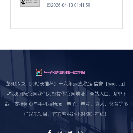
2026-04-13 01:41:59
龙8LONG8,【j9站长推荐】十六年运营,稳定,信誉【baidu.ag】
💕龙8国际官网我们为您提供官网地址、全站入口、APP下
载，支持网页与手机版畅玩，电子、电竞、真人、体育等多
样娱乐项目，官方客服24小时随时在线！