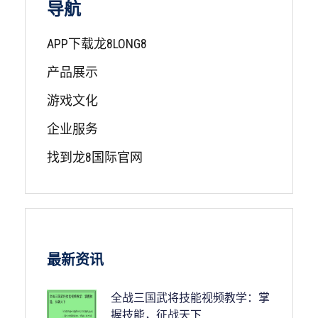
导航
APP下载龙8LONG8
产品展示
游戏文化
企业服务
找到龙8国际官网
最新资讯
全战三国武将技能视频教学：掌
握技能，征战天下