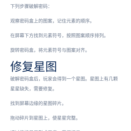
下列步骤破解密码：
观察密码盒上的图案，记住元素的顺序。
在屏幕下方找到元素符号，按照图案顺序排列。
旋转密码盒，将元素符号与图案对齐。
修复星图
破解密码盒后，玩家会得到一个星图。星图上有几颗
星星缺失，需要修复。
找到屏幕边缘的星图碎片。
拖动碎片到星图上，使星星完整。