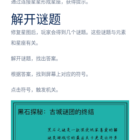
通过连接星星形成星座，获得提示。
解开谜题
修复星图后，玩家会得到几个谜题。这些谜题与元素
和星座有关。
解开谜题，找出答案。
根据答案，找到屏幕上对应的符号。
点击符号，触发机关。