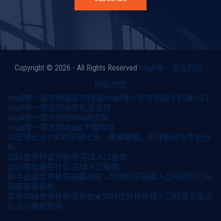
Copyright © 2026 - All Rights Reserved
long8唯一官方网站
.
网站地图
long8唯一官方网站官方网站
long8唯一官方网站手机版入口
long8唯一官方网站手机版官网
long8唯一官方网站Web网页版
long8唯一官方网站app下载地址
90足球比分 | 实时足球比分、赛事数据、足球新闻与专业分
析
2026世界杯官方赔率·买球入口指南
2026美加墨买什么·买球入口指南
新手必读世界杯买输赢规则→世界杯买输赢入口夺冠热门与
冠军赔率解析
实用2026世界杯竞猜平台★2026世界杯竞猜入口冠亚军投注
玩法与赛前预测