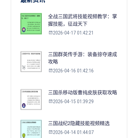
全战三国武将技能视频教学：掌
握技能，征战天下
2026-04-17 01:42:21
三国群英传手游：装备掠夺速成
攻略
2026-04-16 01:42:16
三国杀移动版曹纯皮肤获取攻略
2026-04-15 01:39:29
三国战纪2隐藏技能视频精选
2026-04-14 01:44:07