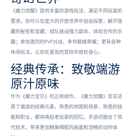
《魔力觉醒》提供丰富的游戏玩法，满足不同玩家的
需求。你可以在庞大的开放世界中自由探索，解开隐
藏的秘密和宝藏；组队挑战强力副本，体验合作的乐
趣；参加激烈的PvP对战，争夺巅峰荣耀；更有各种
休闲玩法，让你在紧张的冒险中放松身心。
经典传承：致敬端游
原汁原味
作为《魔力宝贝》的正统续作，《魔力觉醒》忠实还
原了端游的经典元素。熟悉的地图和场景，熟悉的技
能和职业，都将唤起老玩家的回忆。手游还融合了现
代技术，带来更加精美细腻的画面和流畅的动作体