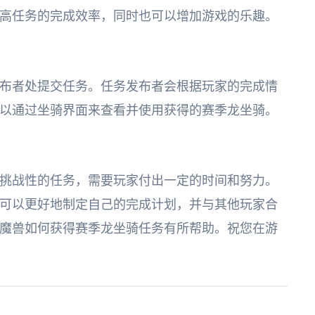
高任务的完成效率，同时也可以增加游戏的乐趣。
布者处提交任务。任务发布者会根据玩家的完成情
以通过坐骑界面来查看并使用获得的赛季龙坐骑。
挑战性的任务，需要玩家付出一定的时间和努力。
可以更好地制定自己的完成计划，并与其他玩家合
魔兽如何获得赛季龙坐骑任务有所帮助。祝您在游