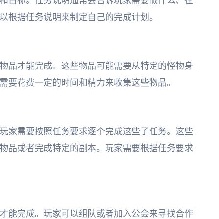
和目标。任务说明通常会告诉玩家需要做什么、在
以根据任务说明来制定自己的完成计划。
物品才能完成。这些物品可能需要从特定的怪物身
需要花费一定的时间和精力来收集这些物品。
玩家需要按照任务要求逐个完成这些子任务。这些
物品或者完成特定的副本。玩家需要根据任务要求
才能完成。玩家可以组队或者加入公会来寻找合作