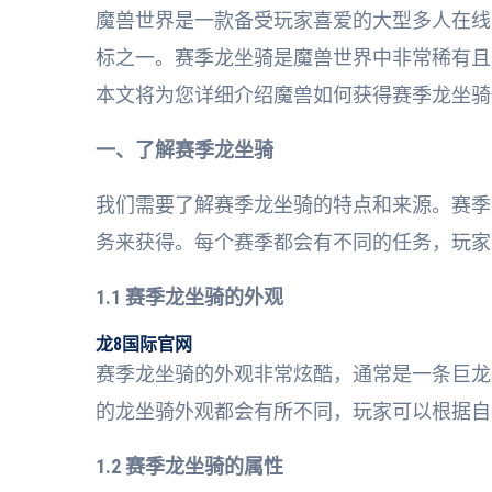
魔兽世界是一款备受玩家喜爱的大型多人在线
标之一。赛季龙坐骑是魔兽世界中非常稀有且
本文将为您详细介绍魔兽如何获得赛季龙坐骑
一、了解赛季龙坐骑
我们需要了解赛季龙坐骑的特点和来源。赛季
务来获得。每个赛季都会有不同的任务，玩家
1.1 赛季龙坐骑的外观
龙8国际官网
赛季龙坐骑的外观非常炫酷，通常是一条巨龙
的龙坐骑外观都会有所不同，玩家可以根据自
1.2 赛季龙坐骑的属性