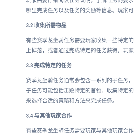
玩家需要仔细阅读任务说明，了解任务的要求
哪里完成任务以及任务的奖励等信息。玩家可
3.2 收集所需物品
有些赛季龙坐骑任务需要玩家收集一些特定的
上掉落，或者通过完成特定的任务获得。玩家
3.3 完成特定的任务
赛季龙坐骑任务通常会包含一系列的子任务，
子任务可能包括击败特定的首领、收集特定的
来选择合适的策略和方法来完成任务。
3.4 与其他玩家合作
有些赛季龙坐骑任务需要玩家与其他玩家合作