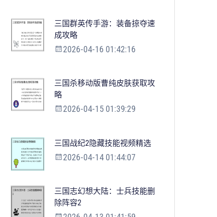
三国群英传手游：装备掠夺速
成攻略
2026-04-16 01:42:16
三国杀移动版曹纯皮肤获取攻
略
2026-04-15 01:39:29
三国战纪2隐藏技能视频精选
2026-04-14 01:44:07
三国志幻想大陆：士兵技能删
除阵容2
2026-04-13 01:41:59