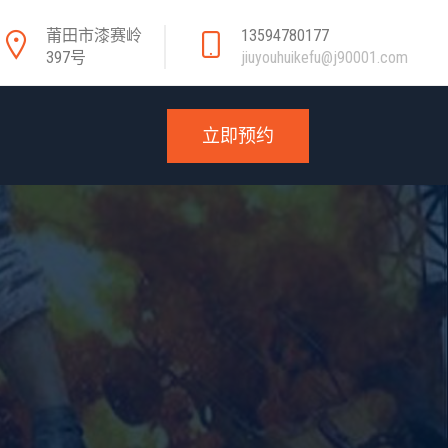
莆田市漆赛岭
13594780177
397号
jiuyouhuikefu@j90001.com
立即预约