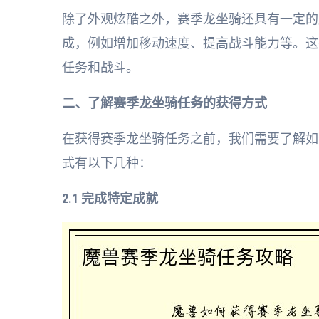
除了外观炫酷之外，赛季龙坐骑还具有一定的
成，例如增加移动速度、提高战斗能力等。这
任务和战斗。
二、了解赛季龙坐骑任务的获得方式
在获得赛季龙坐骑任务之前，我们需要了解如
式有以下几种：
2.1 完成特定成就